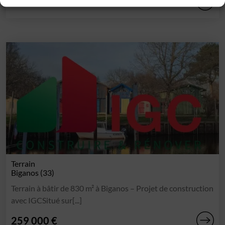
199 000 €
Terrain
Biganos (33)
Terrain à bâtir de 830 m² à Biganos – Projet de construction
avec IGCSitué sur[...]
259 000 €