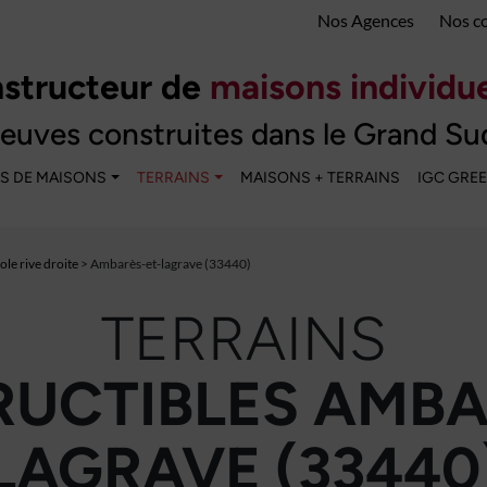
Nos Agences
Nos c
structeur de
maisons individue
euves construites dans le Grand Su
S DE MAISONS
TERRAINS
MAISONS + TERRAINS
IGC GRE
le rive droite
> Ambarès-et-lagrave (33440)
TERRAINS
UCTIBLES AMBA
LAGRAVE (33440