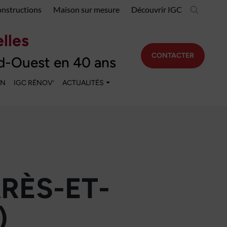
onstructions
Maison sur mesure
Découvrir IGC
lles
CONTACTER
d-Ouest en 40 ans
EN
IGC RÉNOV’
ACTUALITÉS
RÈS-ET-
)