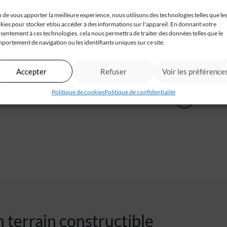
n de vous apporter la meilleure expérience, nous utilisons des technologies telles que le
kies pour stocker et/ou accéder à des informations sur l'appareil. En donnant votre
Terrain
sentement à ces technologies, cela nous permettra de traiter des données telles que le
Ambarès-et-lagrave (33)
portement de navigation ou les identifiants uniques sur ce site.
Tres beau terrain sur les hauteurs d'Ambares
et Lagrave a proximité des écoles, commerces
Accepter
Refuser
Voir les préférence
et[...]
Politique de cookies
Politique de confidentialité
235 000 €
 terrain constructible