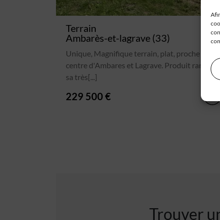
Afi
coo
Terrain
con
Ambarès-et-lagrave (33)
com
Unique, Magnifique terrain, plat, proche du
centre d'Ambares et Lagrave. Produit rare vu
sa très[...]
229 500 €
Trouver un