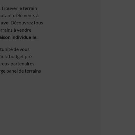
. Trouver le terrain
 autant d’éléments à
euve
. Découvrez tous
errains à vendre
ison individuelle
.
rtunité de vous
ûr le budget pré-
breux partenaires
rge panel de terrains