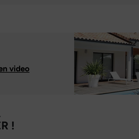
en video
À
R !