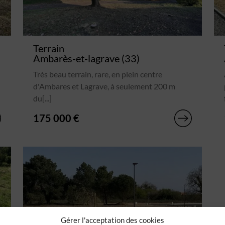
Terrain
Ambarès-et-lagrave (33)
Très beau terrain, rare, en plein centre
d'Ambares et Lagrave, à seulement 200 m
du[...]
175 000 €
Gérer l'acceptation des cookies