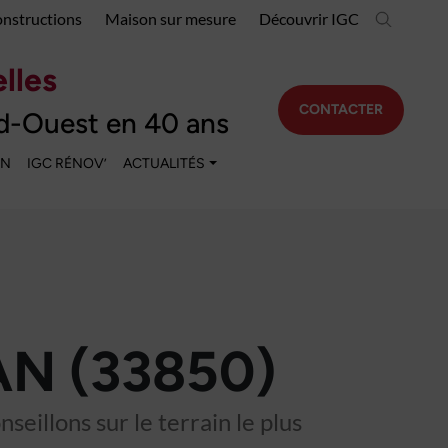
onstructions
Maison sur mesure
Découvrir IGC
lles
CONTACTER
d-Ouest en 40 ans
EN
IGC RÉNOV’
ACTUALITÉS
N (33850)
eillons sur le terrain le plus