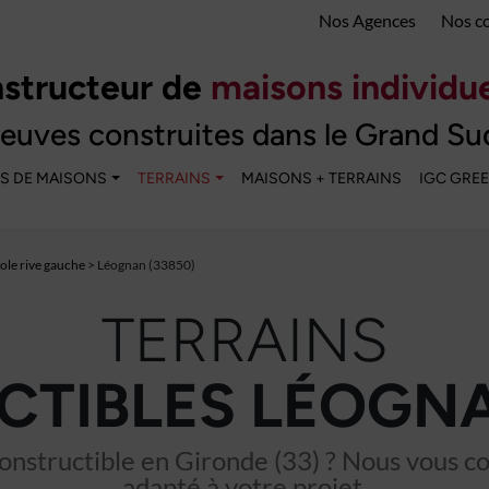
Nos Agences
Nos c
structeur de
maisons individue
euves construites dans le Grand Su
S DE MAISONS
TERRAINS
MAISONS + TERRAINS
IGC GRE
le rive gauche
> Léognan (33850)
TERRAINS
TIBLES LÉOGNA
nstructible en Gironde (33) ? Nous vous cons
adapté à votre projet.