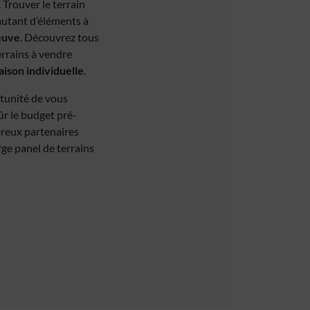
. Trouver le terrain
 autant d’éléments à
euve
. Découvrez tous
errains à vendre
ison individuelle
.
rtunité de vous
ûr le budget pré-
breux partenaires
rge panel de terrains