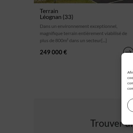
Terrain
Léognan (33)
Dans un environnement exceptionnel,
magnifique terrain entièrement viabilisé de
plus de 800m² dans un secteur[...]
249 000 €
Afi
coo
con
com
Trouver un