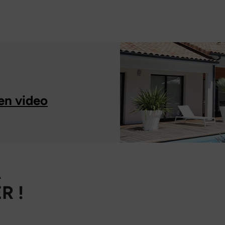
en video
À
R !