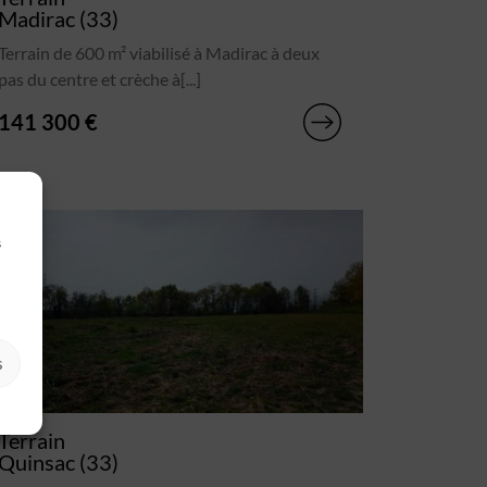
Madirac (33)
Terrain de 600 m² viabilisé à Madirac à deux
pas du centre et crèche à[...]
141 300 €
s
s
Terrain
Quinsac (33)