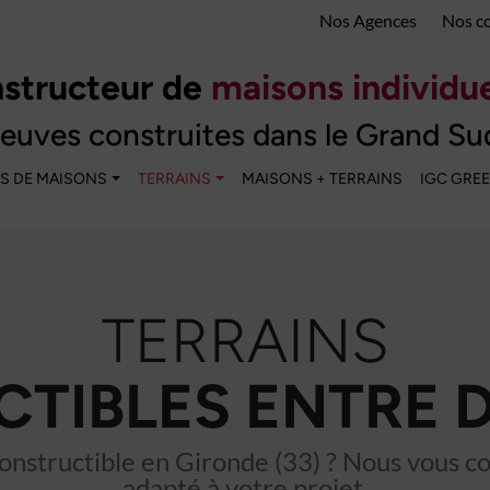
Nos Agences
Nos c
structeur de
maisons individue
euves construites dans le Grand Su
S DE MAISONS
TERRAINS
MAISONS + TERRAINS
IGC GRE
TERRAINS
TIBLES ENTRE 
nstructible en Gironde (33) ? Nous vous cons
adapté à votre projet.