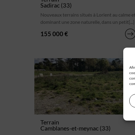
Sadirac (33)
Nouveaux terrains situés à Lorient au calme e
dominant une zone naturelle, dans un petit[...]
155 000 €
Afi
coo
con
com
Terrain
Camblanes-et-meynac (33)