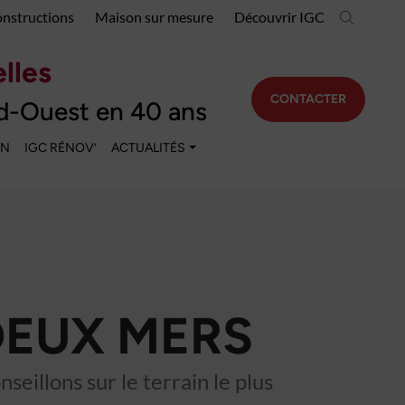
onstructions
Maison sur mesure
Découvrir IGC
lles
CONTACTER
d-Ouest en 40 ans
EN
IGC RÉNOV’
ACTUALITÉS
DEUX MERS
eillons sur le terrain le plus