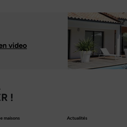
en video
À
R !
de maisons
Actualités