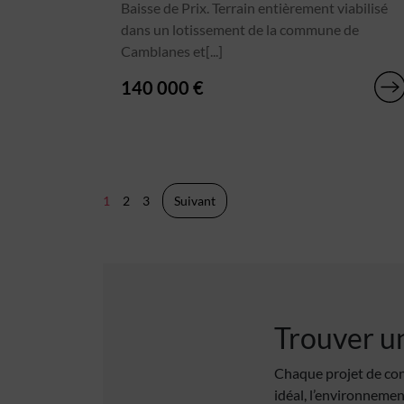
Baisse de Prix. Terrain entièrement viabilisé
dans un lotissement de la commune de
Camblanes et[...]
140 000 €
Pagination
1
2
3
Suivant
des
publications
Trouver un
Chaque projet de con
idéal, l’environnemen