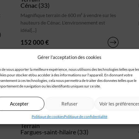
Cénac (33)
t
Magnifique terrain de 600 m² à vendre sur les
hauteurs de Cénac. L'environnement est
idéal[...]
152 000 €
Gérer l'acceptation des cookies
n de vous apporter la meilleure expérience, nous utilisons des technologies telles que le
kies pour stocker et/ou accéder à des informations sur l'appareil. En donnant votre
sentement à ces technologies, cela nous permettra de traiter des données telles que le
portement de navigation ou les identifiants uniques sur ce site.
Accepter
Refuser
Voir les préférence
Politique de cookies
Politique de confidentialité
Terrain
Fargues-saint-hilaire (33)