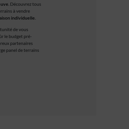
euve
. Découvrez tous
errains à vendre
ison individuelle
.
rtunité de vous
ûr le budget pré-
breux partenaires
rge panel de terrains