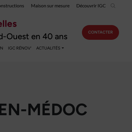
onstructions
Maison sur mesure
Découvrir IGC
lles
CONTACTER
d-Ouest en 40 ans
EN
IGC RÉNOV’
ACTUALITÉS
-EN-MÉDOC