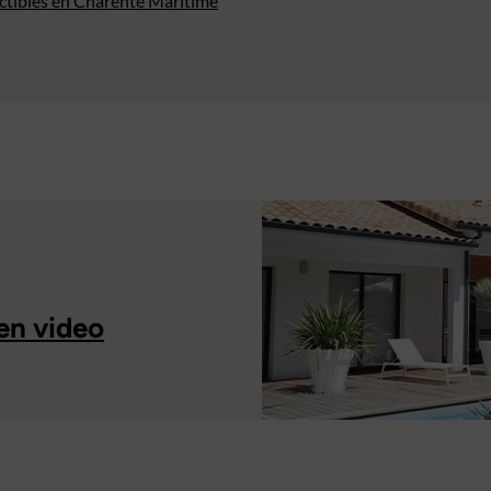
uctibles en Charente Maritime
en video
À