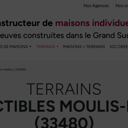
Nos Agences
Nos c
structeur de
maisons individue
euves construites dans le Grand Su
S DE MAISONS
TERRAINS
MAISONS + TERRAINS
IGC GRE
en-médoc (33480)
TERRAINS
TIBLES MOULIS
(33480)