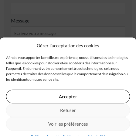
Message
Gérer l'acceptation des cookies
Afin de vous apporter la meilleure expérience, nous utilisons des technologies
telles que les cookies pour stocker et/ou accéder à des informations sur
J'accepte de recevoir les offres d'IGC
l'appareil. En donnant votre consentement à ces technologies, cela nous
permettra de traiter des données telles que le comportement de navigation ou
Je valide avoir pris connaissance de la
politique de
les identifiants uniques sur ce site.
confidentialité
.
Accepter
Refuser
Les champs obligatoires sont marqués d’un astérisque (*). Les informations recueillies
par IGC, à partir de ce formulaire, font l’objet d’un traitement informatisé nécessaire
au traitement et à la gestion des relations commerciales. Ces données ne feront pas
Voir les préférences
l’objet d’un autre traitement que celui mentionné. Conformément à la
règlementation applicable, vous disposez d’un droit d’accès, de rectification et
d’opposition aux informations vous concernant. Pour plus d’informations sur le
traitement de vos données, consultez notre
politique de confidentialité