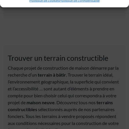
Politique de cookies
Politique de confidentialité
Trouver un terrain constructible
Chaque projet de construction de maison démarre par la
recherche d’un
terrain à bâtir
. Trouver le terrain idéal,
l’environnement géographique, la superficie qui convient
et l’accessibilité … sont autant d’éléments à prendre en
compte pour bien choisir celui qui correspondra à votre
projet de
maison neuve
. Découvrez tous nos
terrains
constructibles
sélectionnés auprès de nos partenaires
fonciers. Tous les terrains à vendre proposés répondent
aux conditions nécessaires pour la construction de votre