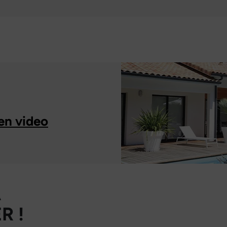
en video
À
R !