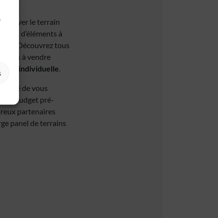
s
. Trouver le terrain
 autant d’éléments à
euve
. Découvrez tous
errains à vendre
ison individuelle
.
s
rtunité de vous
ûr le budget pré-
breux partenaires
rge panel de terrains