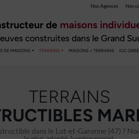
Nos Agences
Nos c
structeur de
maisons individue
euves construites dans le Grand Su
S DE MAISONS
TERRAINS
MAISONS + TERRAINS
IGC GRE
TERRAINS
RUCTIBLES MA
tructible dans le Lot-et-Garonne (47) ? Nous
le plus adapté à votre projet.