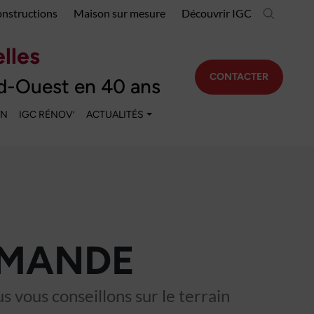
onstructions
Maison sur mesure
Découvrir IGC
lles
CONTACTER
d-Ouest en 40 ans
EN
IGC RÉNOV’
ACTUALITÉS
RMANDE
 vous conseillons sur le terrain