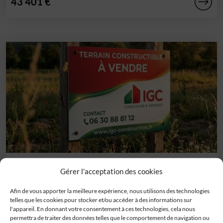
43 401 €
Terrain
Gérer l'acceptation des cookies
Villeréal (47)
Découvrez avec IGC ce terrain en lotissement de 1135m²
Afin de vous apporter la meilleure expérience, nous utilisons des technologies
aux portes de Villeréal, proche des[...]
telles que les cookies pour stocker et/ou accéder à des informations sur
l'appareil. En donnant votre consentement à ces technologies, cela nous
42 455 €
permettra de traiter des données telles que le comportement de navigation ou