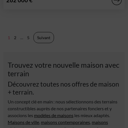
262 000 €
Pagination
1
2
…
5
Suivant
des
publications
Trouvez votre nouvelle maison avec
terrain
Découvrez toutes nos offres de maison
+ terrain.
Un concept clé en main : nous sélectionnons des terrains
constructibles auprès de nos partenaires fonciers et y
associons les
modèles de maisons
les mieux adaptés.
Maisons de ville
,
maisons contemporaines
,
maisons