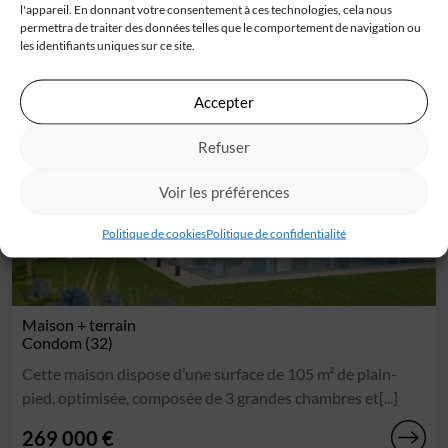
272 900 €
l'appareil. En donnant votre consentement à ces technologies, cela nous
permettra de traiter des données telles que le comportement de navigation ou
les identifiants uniques sur ce site.
Accepter
Refuser
Voir les préférences
Politique de cookies
Politique de confidentialité
Maison + terrain
Condom (32)
Cette maison dispose d’une surface de 105 m² de plain-
pied, optimisée, composée de 3 grandes chambres et[...]
269 000 €