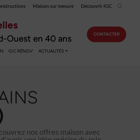
onstructions
Maison sur mesure
Découvrir IGC
lles
CONTACTER
d-Ouest en 40 ans
EN
IGC RÉNOV’
ACTUALITÉS
AINS
)
écouvrez nos offres maison avec
d'avoir une idée précise du prix