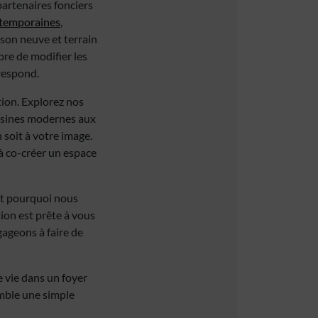
partenaires fonciers
temporaines
,
son neuve et terrain
bre de modifier les
respond.
ion. Explorez nos
uisines modernes aux
 soit à votre image.
 à co-créer un espace
est pourquoi nous
ion est prête à vous
gageons à faire de
 vie dans un foyer
emble une simple