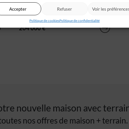
Sur la commune de Bagnac, dans un quartier
Accepter
Refuser
Voir les préférence
calme, proche des commodités, IGC vous
propose[...]
Politique de cookies
Politique de confidentialité
204 000 €
tre nouvelle maison avec terrai
outes nos offres de maison + terrain.