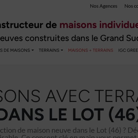
Nos Agences
Nos c
structeur de
maisons individue
euves construites dans le Grand Su
S DE MAISONS
TERRAINS
MAISONS + TERRAINS
IGC GRE
SONS AVEC TERR
DANS LE LOT (46
ction de maison neuve dans le Lot (46) ? D
sable. Ce concept clé en main vous permet 