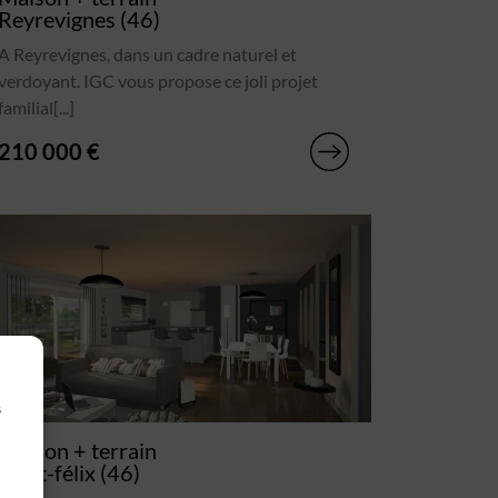
Reyrevignes (46)
A Reyrevignes, dans un cadre naturel et
verdoyant. IGC vous propose ce joli projet
familial[...]
210 000 €
s
Maison + terrain
Saint-félix (46)