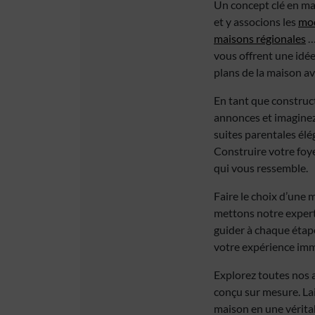
Un concept clé en mai
et y associons les
mod
maisons régionales
…
vous offrent une idée
plans de la maison a
En tant que construc
annonces et imaginez
suites parentales élé
Construire votre foye
qui vous ressemble.
Faire le choix d’une 
mettons notre experti
guider à chaque étape
votre expérience imm
Explorez toutes nos 
conçu sur mesure. La
maison en une vérita