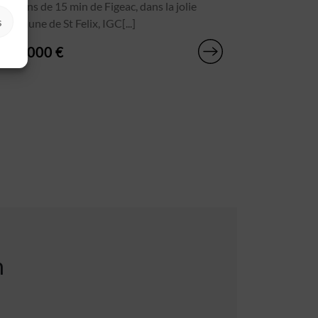
A moins de 15 min de Figeac, dans la jolie
s
commune de St Felix, IGC[...]
195 000 €
n