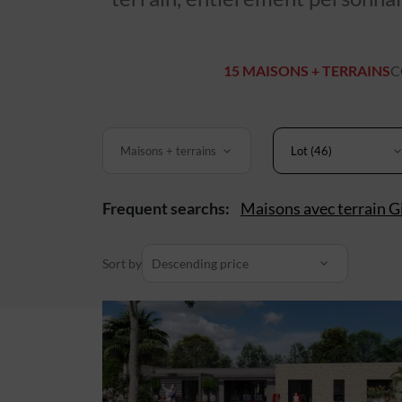
15 MAISONS + TERRAINS
C
Maisons + terrains
Lot (46)
Frequent searchs:
Maisons avec terrain G
Sort by
Descending price