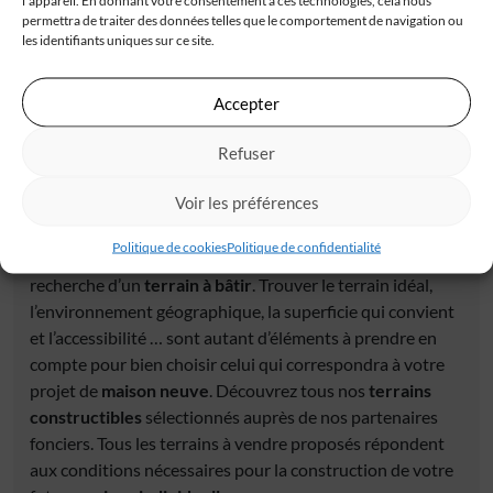
l'appareil. En donnant votre consentement à ces technologies, cela nous
60 000 €
permettra de traiter des données telles que le comportement de navigation ou
les identifiants uniques sur ce site.
Accepter
Refuser
Voir les préférences
Trouver un terrain constructible
Politique de cookies
Politique de confidentialité
Chaque projet de construction de maison démarre par la
recherche d’un
terrain à bâtir
. Trouver le terrain idéal,
l’environnement géographique, la superficie qui convient
et l’accessibilité … sont autant d’éléments à prendre en
compte pour bien choisir celui qui correspondra à votre
projet de
maison neuve
. Découvrez tous nos
terrains
constructibles
sélectionnés auprès de nos partenaires
fonciers. Tous les terrains à vendre proposés répondent
aux conditions nécessaires pour la construction de votre