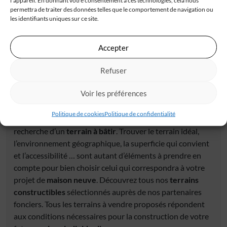
l'appareil. En donnant votre consentement à ces technologies, cela nous
42 000 €
permettra de traiter des données telles que le comportement de navigation ou
les identifiants uniques sur ce site.
Accepter
Refuser
Voir les préférences
Trouver un terrain constructible
Politique de cookies
Politique de confidentialité
Chaque projet de construction de maison démarre par la
recherche d’un
terrain à bâtir
. Trouver le terrain idéal,
l’environnement géographique, la superficie qui convient
et l’accessibilité … sont autant d’éléments à prendre en
compte pour bien choisir celui qui correspondra à votre
projet de
maison neuve
. Découvrez tous nos
terrains
constructibles
sélectionnés auprès de nos partenaires
fonciers. Tous les terrains à vendre proposés répondent
aux conditions nécessaires pour la construction de votre