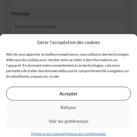
Message
Gérer l'acceptation des cookies
Afin de vous apporter la meilleure expérience, nous utilisons des technologies
J'accepte de recevoir les offres d'IGC
telles que les cookies pour stocker et/ou accéder à des informations sur
l'appareil. En donnant votre consentement à ces technologies, cela nous
Je valide avoir pris connaissance de la
politique de
permettra de traiter des données telles que le comportement de navigation ou
confidentialité
.
les identifiants uniques sur ce site.
Accepter
Refuser
Les champs obligatoires sont marqués d’un astérisque (*). Les informations recueillies
par IGC, à partir de ce formulaire, font l’objet d’un traitement informatisé nécessaire
au traitement et à la gestion des relations commerciales. Ces données ne feront pas
l’objet d’un autre traitement que celui mentionné. Conformément à la
Voir les préférences
règlementation applicable, vous disposez d’un droit d’accès, de rectification et
d’opposition aux informations vous concernant. Pour plus d’informations sur le
traitement de vos données, consultez notre
politique de confidentialité
Politique de cookies
Politique de confidentialité