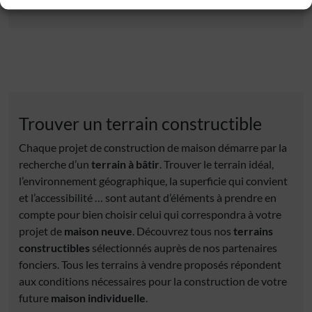
Trouver un terrain constructible
Chaque projet de construction de maison démarre par la
recherche d’un
terrain à bâtir
. Trouver le terrain idéal,
l’environnement géographique, la superficie qui convient
et l’accessibilité … sont autant d’éléments à prendre en
compte pour bien choisir celui qui correspondra à votre
projet de
maison neuve
. Découvrez tous nos
terrains
constructibles
sélectionnés auprès de nos partenaires
fonciers. Tous les terrains à vendre proposés répondent
aux conditions nécessaires pour la construction de votre
future
maison individuelle
.