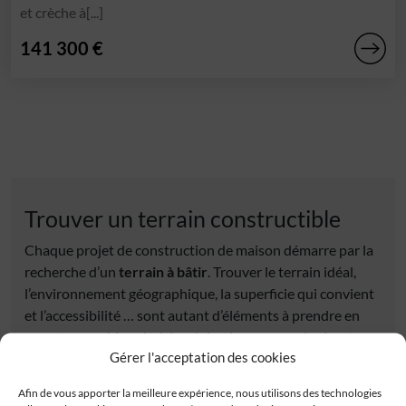
et crèche à[...]
141 300 €
Trouver un terrain constructible
Chaque projet de construction de maison démarre par la
recherche d’un
terrain à bâtir
. Trouver le terrain idéal,
l’environnement géographique, la superficie qui convient
et l’accessibilité … sont autant d’éléments à prendre en
compte pour bien choisir celui qui correspondra à votre
Gérer l'acceptation des cookies
projet de
maison neuve
. Découvrez tous nos
terrains
constructibles
sélectionnés auprès de nos partenaires
Afin de vous apporter la meilleure expérience, nous utilisons des technologies
fonciers. Tous les terrains à vendre proposés répondent