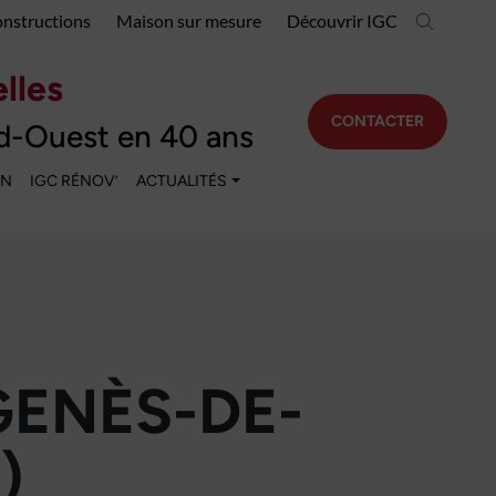
onstructions
Maison sur mesure
Découvrir IGC
lles
CONTACTER
d-Ouest en 40 ans
EN
IGC RÉNOV’
ACTUALITÉS
GENÈS-DE-
)