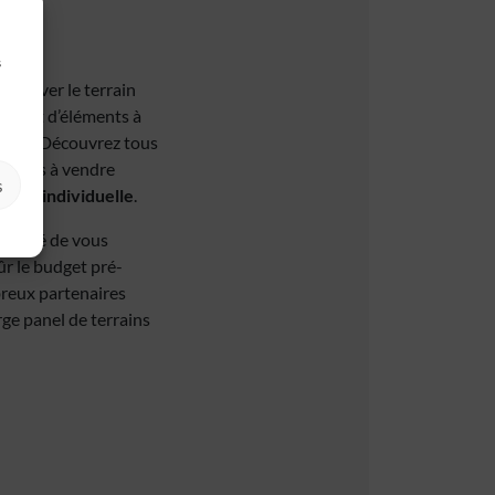
s
. Trouver le terrain
 autant d’éléments à
euve
. Découvrez tous
errains à vendre
s
ison individuelle
.
rtunité de vous
ûr le budget pré-
breux partenaires
rge panel de terrains