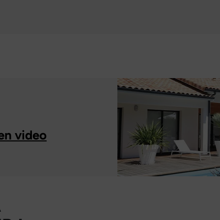
en video
À