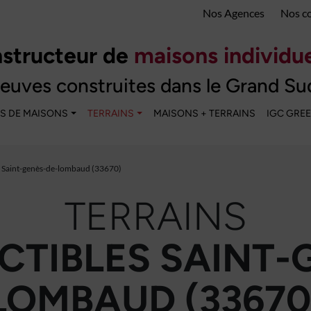
Nos Agences
Nos c
structeur de
maisons individue
euves construites dans le Grand Su
S DE MAISONS
TERRAINS
MAISONS + TERRAINS
IGC GRE
 Saint-genès-de-lombaud (33670)
TERRAINS
TIBLES SAINT-
LOMBAUD (33670