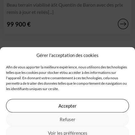
Beau terrain viabilisé àSt Quentin de Baron avec des prix
remis à jour et reliés[...]
99 900 €
Gérer l'acceptation des cookies
Afin de vous apporter la meilleure expérience, nous utilisons des technologies
telles que les cookies pour stocker et/ou accéder à des informations sur
l'appareil. En donnant votre consentement à ces technologies, cela nous
Trouver un terrain constructible
permettra de traiter des données telles que le comportement de navigation ou
les identifiants uniques sur ce site.
Chaque projet de construction de maison démarre par la
recherche d’un
terrain à bâtir
. Trouver le terrain idéal,
l’environnement géographique, la superficie qui convient
Accepter
et l’accessibilité … sont autant d’éléments à prendre en
Refuser
compte pour bien choisir celui qui correspondra à votre
projet de
maison neuve
. Découvrez tous nos
terrains
Voir les préférences
constructibles
sélectionnés auprès de nos partenaires