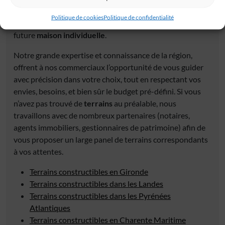
fonciers. Tous les terrains à vendre proposés répondent
Politique de cookies
Politique de confidentialité
aux conditions nécessaires pour la construction de votre
future
maison individuelle
.
Notre grande expertise et connaissance de la région,
offrent à nos commerciaux l’opportunité de vous guider
avec précision dans votre choix, tout en respectant vos
envies, besoins, et bien sûr le budget pré-défini. Si vous
n’avez pas trouvé de
terrains
au préalable, nous
travaillons avec de nombreux partenaires (notaires,
agents immobiliers, gestionnaires de patrimoine) afin de
vous proposer un large panel de terrains correspondants
à vos attentes.
Terrains constructibles en Gironde
Terrains constructibles dans les Landes
Terrains constructibles dans les Pyrénées
Atlantiques
Terrains constructibles en Charente Maritime