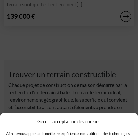
terrain sont qu'il est entièrement[...]
139 000 €
Trouver un terrain constructible
Chaque projet de construction de maison démarre par la
recherche d’un
terrain à bâtir
. Trouver le terrain idéal,
l’environnement géographique, la superficie qui convient
et l’accessibilité … sont autant d’éléments à prendre en
compte pour bien choisir celui qui correspondra à votre
Gérer l'acceptation des cookies
projet de
maison neuve
. Découvrez tous nos
terrains
constructibles
sélectionnés auprès de nos partenaires
Afin de vous apporter la meilleure expérience, nous utilisons des technologies
fonciers. Tous les terrains à vendre proposés répondent