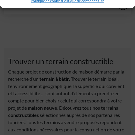
Politique de cookies
Politique de confidentialité
40 000 €
Trouver un terrain constructible
Chaque projet de construction de maison démarre par la
recherche d’un
terrain à bâtir
. Trouver le terrain idéal,
l’environnement géographique, la superficie qui convient
et l’accessibilité … sont autant d’éléments à prendre en
compte pour bien choisir celui qui correspondra à votre
projet de
maison neuve
. Découvrez tous nos
terrains
constructibles
sélectionnés auprès de nos partenaires
fonciers. Tous les terrains à vendre proposés répondent
aux conditions nécessaires pour la construction de votre