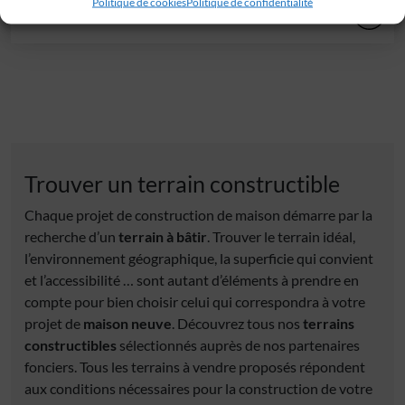
Politique de cookies
Politique de confidentialité
40 000 €
Trouver un terrain constructible
Chaque projet de construction de maison démarre par la
recherche d’un
terrain à bâtir
. Trouver le terrain idéal,
l’environnement géographique, la superficie qui convient
et l’accessibilité … sont autant d’éléments à prendre en
compte pour bien choisir celui qui correspondra à votre
projet de
maison neuve
. Découvrez tous nos
terrains
constructibles
sélectionnés auprès de nos partenaires
fonciers. Tous les terrains à vendre proposés répondent
aux conditions nécessaires pour la construction de votre