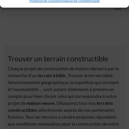
Politique de cookies
Politique de confidentialité
33 000 €
Trouver un terrain constructible
Chaque projet de construction de maison démarre par la
recherche d’un
terrain à bâtir
. Trouver le terrain idéal,
l’environnement géographique, la superficie qui convient
et l’accessibilité … sont autant d’éléments à prendre en
compte pour bien choisir celui qui correspondra à votre
projet de
maison neuve
. Découvrez tous nos
terrains
constructibles
sélectionnés auprès de nos partenaires
fonciers. Tous les terrains à vendre proposés répondent
aux conditions nécessaires pour la construction de votre