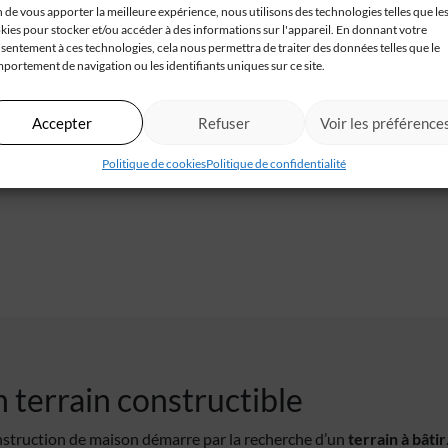
n de vous apporter la meilleure expérience, nous utilisons des technologies telles que le
Calignac (47)
kies pour stocker et/ou accéder à des informations sur l'appareil. En donnant votre
Terrain de 2026m² exposé plein sud, dans un
sentement à ces technologies, cela nous permettra de traiter des données telles que le
portement de navigation ou les identifiants uniques sur ce site.
endroit verdoyant et calme parfait pour y[...]
59 000 €
Accepter
Refuser
Voir les préférence
Politique de cookies
Politique de confidentialité
 terrain constructible
struction de maison démarre par la recherche d’un
terrain à bâtir