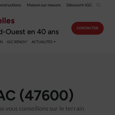
onstructions
Maison sur mesure
Découvrir IGC
lles
CONTACTER
d-Ouest en 40 ans
EN
IGC RÉNOV’
ACTUALITÉS
C (47600)
 vous conseillons sur le terrain