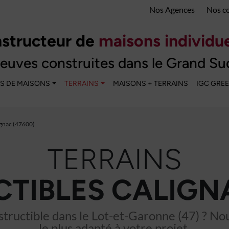
Nos Agences
Nos c
structeur de
maisons individue
euves construites dans le Grand Su
S DE MAISONS
TERRAINS
MAISONS + TERRAINS
IGC GRE
ignac (47600)
TERRAINS
TIBLES CALIGNA
tructible dans le Lot-et-Garonne (47) ? Nous
le plus adapté à votre projet.