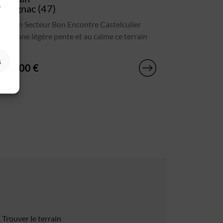
s
Calignac (47)
Terrain Secteur Bon Encontre Castelculier
Avec une légère pente et au calme ce terrain
est[...]
s
70 000 €
. Trouver le terrain