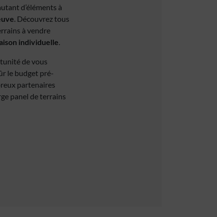
 autant d’éléments à
euve
. Découvrez tous
errains à vendre
ison individuelle
.
rtunité de vous
ûr le budget pré-
breux partenaires
rge panel de terrains