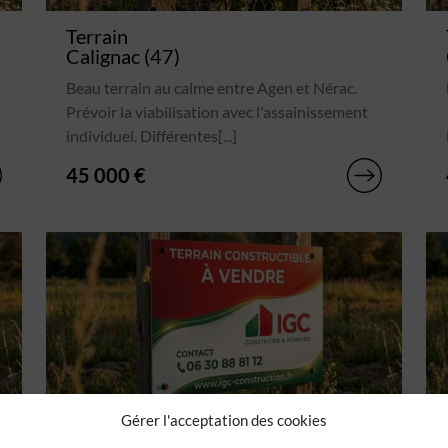
Terrain
Calignac (47)
Beau terrain au calme entre Agen et Nérac.
Prévoir la viabilisation avec l'assainissement
individuel. Différentes[...]
45 000 €
Gérer l'acceptation des cookies
Terrain