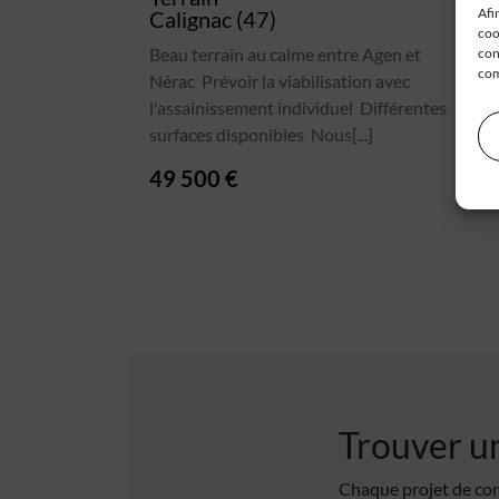
Afi
Calignac (47)
coo
Beau terrain au calme entre Agen et
con
com
Nérac Prévoir la viabilisation avec
l'assainissement individuel Différentes
surfaces disponibles Nous[...]
49 500 €
Trouver un
Chaque projet de con