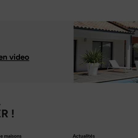
en video
À
R !
de maisons
Actualités