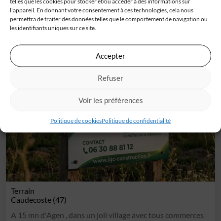
telles que les cookies pour stocker et/ou accéder à des informations sur
l'appareil. En donnant votre consentement à ces technologies, cela nous
proche école. Nous avons sélectionné ce terrain[...]
permettra de traiter des données telles que le comportement de navigation ou
les identifiants uniques sur ce site.
43 000 €
Accepter
Refuser
Voir les préférences
Politique de cookies
Politique de confidentialité
Terrain
Caudecoste (47)
A 15 mn d'Agen , dans un joli village avec tous commerces