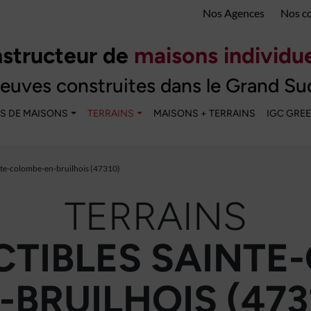
Nos Agences
Nos c
structeur de
maisons individue
euves construites dans le Grand Su
S DE MAISONS
TERRAINS
MAISONS + TERRAINS
IGC GRE
nte-colombe-en-bruilhois (47310)
TERRAINS
TIBLES SAINTE
-BRUILHOIS (473