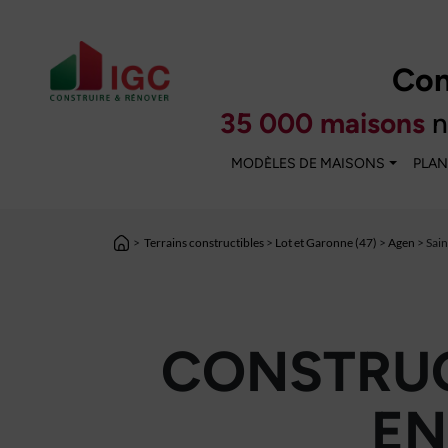
Con
35 000 maisons
n
MODÈLES DE MAISONS
PLAN
>
Terrains constructibles
>
Lot et Garonne (47)
>
Agen
> Sai
CONSTRUC
EN