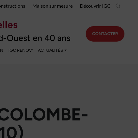
onstructions
Maison sur mesure
Découvrir IGC
lles
CONTACTER
d-Ouest en 40 ans
EN
IGC RÉNOV’
ACTUALITÉS
-COLOMBE-
10)