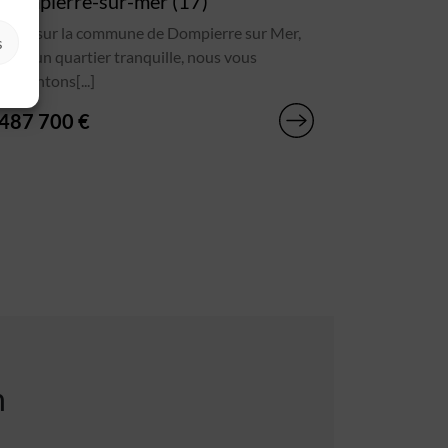
Dompierre-sur-mer (17)
Situé sur la commune de Dompierre sur Mer,
s
dans un quartier tranquille, nous vous
présentons[...]
487 700 €
n