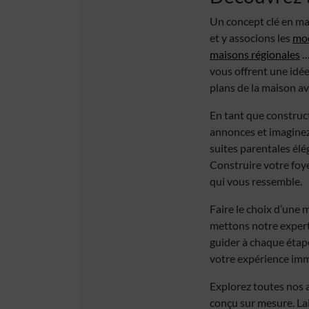
Un concept clé en mai
et y associons les
mod
maisons régionales
…
vous offrent une idée
plans de la maison a
En tant que construc
annonces et imaginez
suites parentales élé
Construire votre foye
qui vous ressemble.
Faire le choix d’une 
mettons notre experti
guider à chaque étape
votre expérience imm
Explorez toutes nos 
conçu sur mesure. La