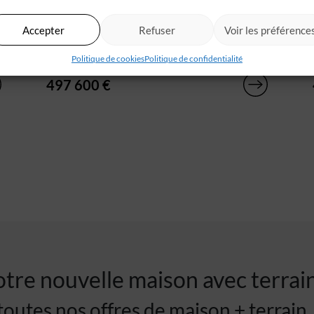
Lagord (17)
s
Situé aux portes de La Rochelle, sur la
Accepter
Refuser
Voir les préférence
commune de LAGORD, nous vous présentons
un[...]
Politique de cookies
Politique de confidentialité
497 600 €
tre nouvelle maison avec terrai
outes nos offres de maison + terrain.