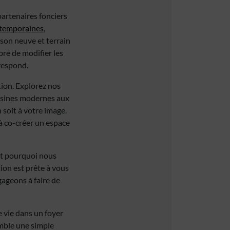
partenaires fonciers
temporaines
,
son neuve et terrain
bre de modifier les
respond.
ion. Explorez nos
uisines modernes aux
 soit à votre image.
 à co-créer un espace
est pourquoi nous
ion est prête à vous
gageons à faire de
 vie dans un foyer
emble une simple