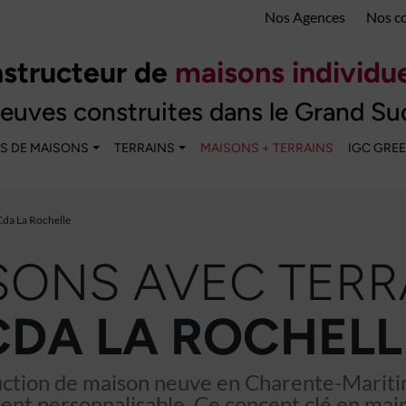
Nos Agences
Nos c
structeur de
maisons individue
euves construites dans le Grand Su
S DE MAISONS
TERRAINS
MAISONS + TERRAINS
IGC GRE
Cda La Rochelle
SONS AVEC TERR
CDA LA ROCHELL
uction de maison neuve en Charente-Mariti
ent personnalisable. Ce concept clé en mai