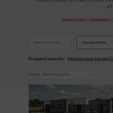
pr
39 MAISONS + TERRAINS
CO
Maisons + terrains
Charente-Mariti...
Frequent searchs:
Maisons avec terrain G
Sort by
Descending price