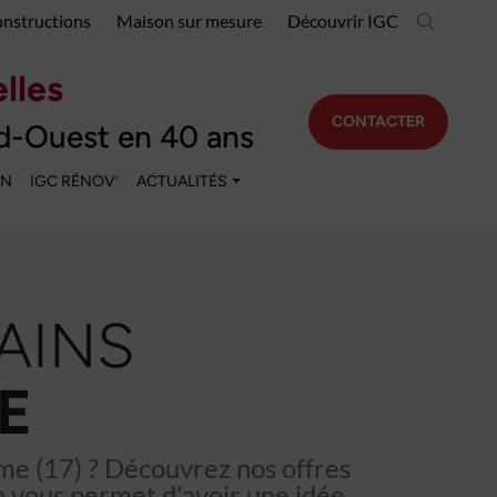
onstructions
Maison sur mesure
Découvrir IGC
lles
CONTACTER
d-Ouest en 40 ans
EN
IGC RÉNOV’
ACTUALITÉS
AINS
E
me (17) ? Découvrez nos offres
n vous permet d'avoir une idée