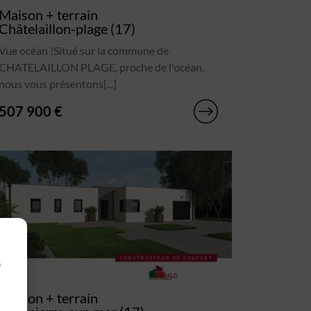
Maison + terrain
Châtelaillon-plage (17)
Vue océan !Situé sur la commune de
CHATELAILLON PLAGE, proche de l'océan,
nous vous présentons[...]
507 900 €
s
Maison + terrain