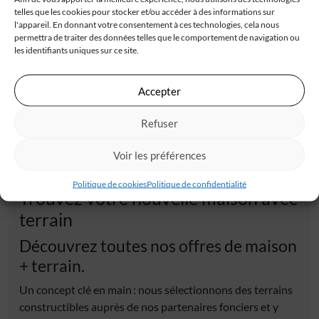
A 25 mn du centre d'Agen, IGC cette maison
telles que les cookies pour stocker et/ou accéder à des informations sur
contemporaine. Ses grandes ouvertures vitrées confèrent
l'appareil. En donnant votre consentement à ces technologies, cela nous
au[...]
permettra de traiter des données telles que le comportement de navigation ou
les identifiants uniques sur ce site.
253 000 €
Accepter
Refuser
Voir les préférences
Politique de cookies
Politique de confidentialité
Trouvez votre nouvelle maison avec
terrain
Découvrez toutes nos offres de maison
+ terrain.
Un concept clé en main : nous sélectionnons des terrains
constructibles auprès de nos partenaires fonciers et y